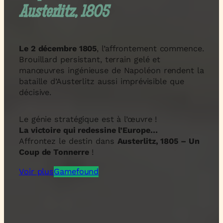
Austerlitz, 1805
Le 2 décembre 1805
, l’affrontement commence.
Brouillard persistant, terrain gelé et
manœuvres ingénieuse de Napoléon rendent la
bataille d’Austerlitz aussi imprévisible que
décisive.
Le génie stratégique est à l’œuvre !
La victoire qui redessine l’Europe…
Affrontez le destin dans
Austerlitz, 1805 – Un
Coup de Tonnerre
!
Voir plus
Gamefound