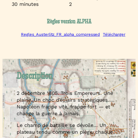
30 minutes
2
Règles version ALPHA
Regles_Austerlitz_FR_alpha_compressed
Télécharger
Description
2 décembre 1805. Trois Empereurs. Une
plaine. Un choc d’éclairs stratégiques.
Napoléon frappe vite, frappe fort — et
change la guerre à jamais.
Le champ de bataille se dévoile… Un
plateau tendu comme un piège, chaque